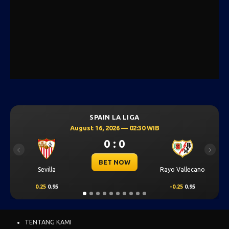
SPAIN LA LIGA
August 16, 2026 — 02:30 WIB
0 : 0
Previous
Next
BET NOW
Sevilla
Rayo Vallecano
0.25
0.95
-0.25
0.95
TENTANG KAMI