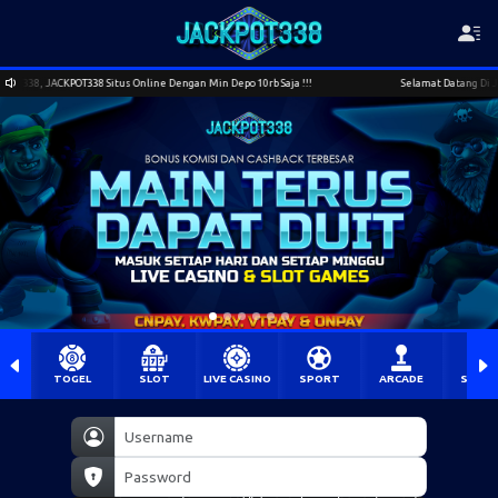
T338, JACKPOT338 Situs Online Dengan Min Depo 10rb Saja !!!
Selamat Datang Di JAC
TOGEL
SLOT
LIVE CASINO
SPORT
ARCADE
SABU