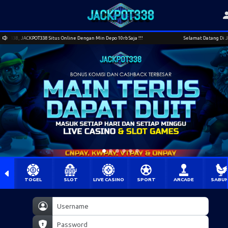
338, JACKPOT338 Situs Online Dengan Min Depo 10rb Saja !!!
Selamat Datang Di JACKP
TOGEL
SLOT
LIVE CASINO
SPORT
ARCADE
SABU