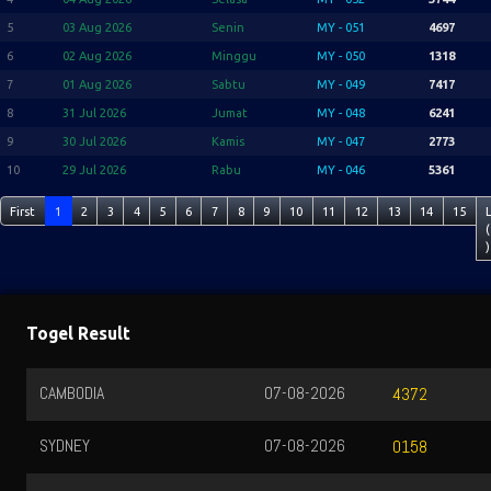
5
03 Aug 2026
Senin
MY - 051
4697
6
02 Aug 2026
Minggu
MY - 050
1318
7
01 Aug 2026
Sabtu
MY - 049
7417
8
31 Jul 2026
Jumat
MY - 048
6241
9
30 Jul 2026
Kamis
MY - 047
2773
10
29 Jul 2026
Rabu
MY - 046
5361
First
1
2
3
4
5
6
7
8
9
10
11
12
13
14
15
(
)
Togel Result
CAMBODIA
07-08-2026
4372
SYDNEY
07-08-2026
0158