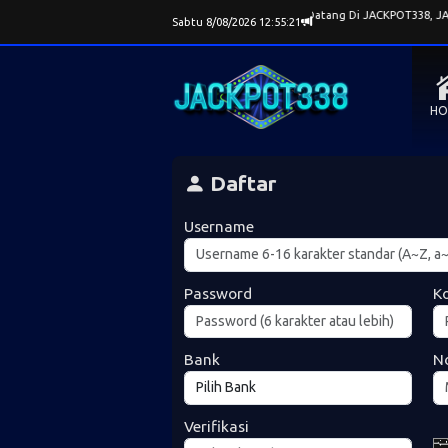
Selamat Datang Di JACKPOT338, JACKP
Sabtu 8/08/2026 12:55:21
HO
Daftar
Username
Password
K
Bank
N
Verifikasi