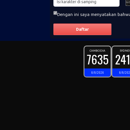
Dengan ini saya menyatakan bahw
CAMBODIA
SYDNE
7635
24
8/8/2026
8/8/20